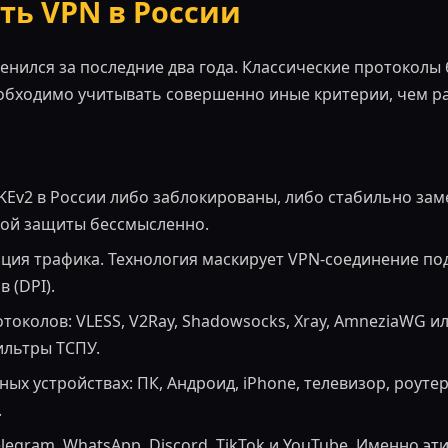
ть VPN в России
нился за последние два года. Классические протоколы
обходимо учитывать совершенно иные критерии, чем р
KEv2 в России либо заблокированы, либо стабильно зам
ной защиты бессмысленно.
ция трафика. Технология маскирует VPN-соединение по
 (DPI).
околов: VLESS, V2Ray, Shadowsocks, Xray, AmneziaWG и
ильтры ТСПУ.
ных устройствах: ПК, Андроид, iPhone, телевизор, роуте
.
elegram, WhatsApp, Discord, TikTok и YouTube. Именно 