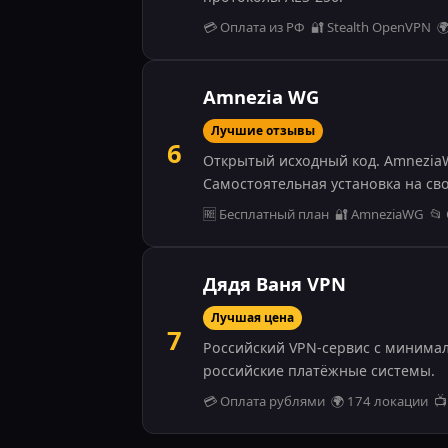
💳 Оплата из РФ 🔐 Stealth OpenVPN 
Amnezia WG
Лучшие отзывы
6
Открытый исходный код. Amnezia
Самостоятельная установка на сво
🆓 Бесплатный план 🔐 AmneziaWG 📂 Op
Дядя Ваня VPN
Лучшая цена
7
Российский VPN-сервис с минимал
российские платёжные системы.
💳 Оплата рублями 🌍 174 локации 📺 