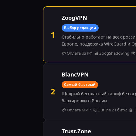
ZoogVPN
Выбор редакции
1
Стабильно работает на всех росс
Европе, поддержка WireGuard и O
💳 Оплата из РФ 🔐 ZoogShadowing 🌍 
BlancVPN
Самый быстрый
2
Щедрый бесплатный тариф без огр
блокировки в России.
💳 Оплата МИР 🚀 Outline 2 Гбит/с 🤖
Trust.Zone