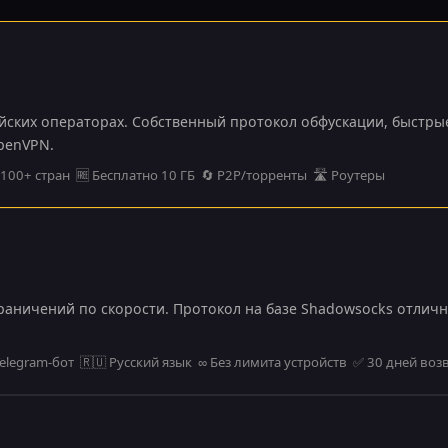
ийских операторах. Собственный протокол обфускации, быстры
penVPN.
100+ стран 🆓 Бесплатно 10 ГБ 🔄 P2P/торренты 🛣️ Роутеры
аничений по скорости. Протокол на базе Shadowsocks отличн
 Telegram-бот 🇷🇺 Русский язык ∞ Без лимита устройств ✅ 30 дней воз