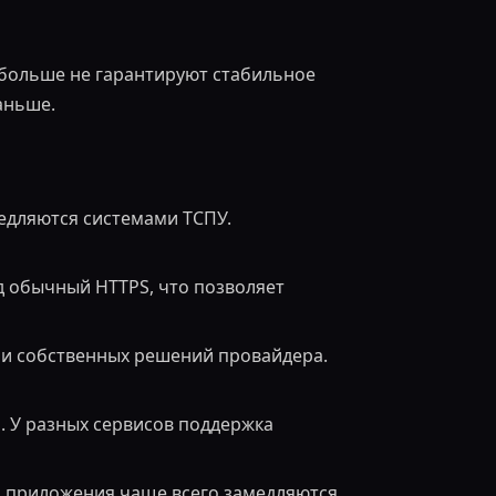
 больше не гарантируют стабильное
аньше.
едляются системами ТСПУ.
д обычный HTTPS, что позволяет
ли собственных решений провайдера.
р. У разных сервисов поддержка
эти приложения чаще всего замедляются