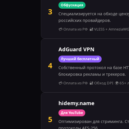
Обфускация
3
Специализируется на обходе ценз
российских провайдеров.
💳 Оплата из РФ 🔐 VLESS + AmneziaWG
AdGuard VPN
Лучший бесплатный
4
Собственный протокол на базе HT
блокировка рекламы и трекеров.
💳 Оплата из РФ 🔐 Обход DPI 🌍 65+
hidemy.name
Для YouTube
5
Оптимизирован для стриминга. Ста
протоколы AES-256.