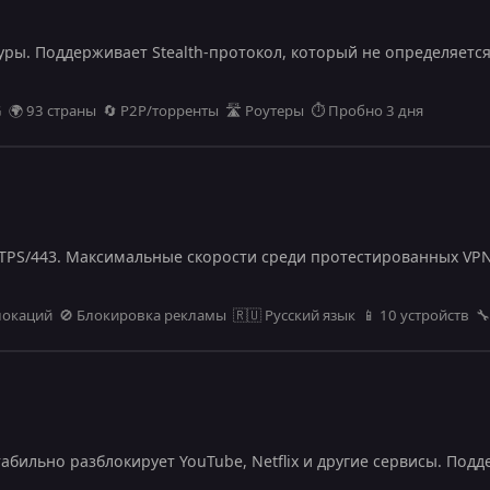
уры. Поддерживает Stealth-протокол, который не определяетс
 🌍 93 страны 🔄 P2P/торренты 🛣️ Роутеры ⏱️ Пробно 3 дня
TPS/443. Максимальные скорости среди протестированных VPN
 локаций 🚫 Блокировка рекламы 🇷🇺 Русский язык 📱 10 устройств 
бильно разблокирует YouTube, Netflix и другие сервисы. Под