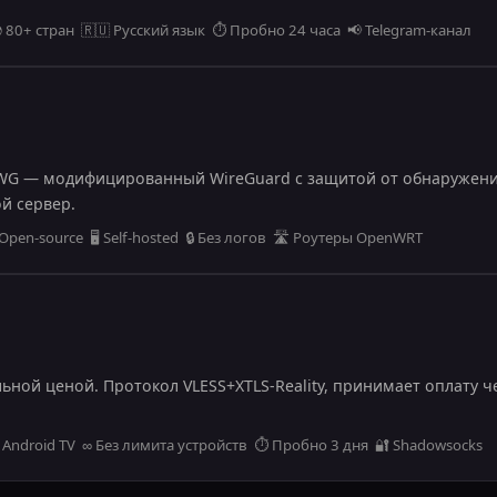
 80+ стран 🇷🇺 Русский язык ⏱️ Пробно 24 часа 📢 Telegram-канал
WG — модифицированный WireGuard с защитой от обнаружени
й сервер.
en-source 🖥️ Self-hosted 🔒 Без логов 🛣️ Роутеры OpenWRT
ьной ценой. Протокол VLESS+XTLS-Reality, принимает оплату ч
Android TV ∞ Без лимита устройств ⏱️ Пробно 3 дня 🔐 Shadowsocks