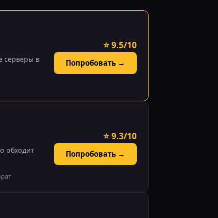
⭐ 9.5/10
е серверы в
Попробовать →
⭐ 9.3/10
о обходит
Попробовать →
врат