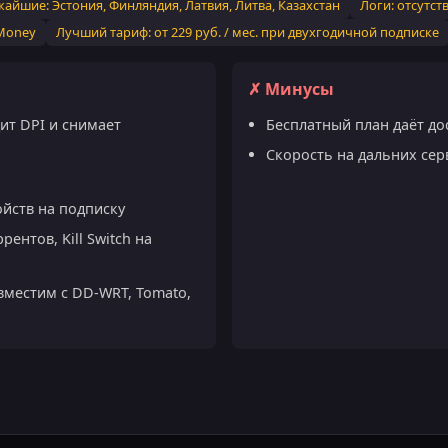
ижайшие: Эстония, Финляндия, Латвия, Литва, Казахстан
Логи: отсутст
oMoney
Лучший тариф: от 229 руб. / мес. при двухгодичной подписке
✗ Минусы
ит DPI и снимает
Бесплатный план даёт до
Скорость на дальних се
йств на подписку
ентов, Kill Switch на
вместим с DD-WRT, Tomato,